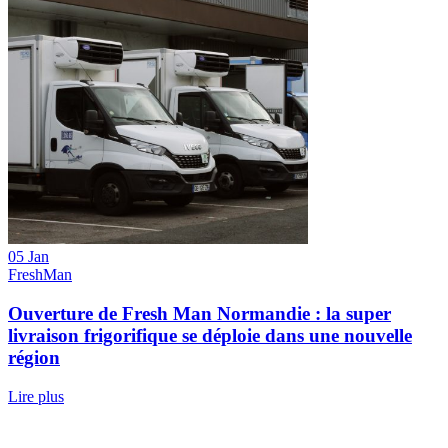
05 Jan
FreshMan
Ouverture de Fresh Man Normandie : la super
livraison frigorifique se déploie dans une nouvelle
région
Lire plus