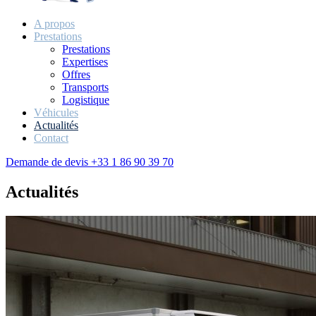
A propos
Prestations
Prestations
Expertises
Offres
Transports
Logistique
Véhicules
Actualités
Contact
Demande de devis
+33 1 86 90 39 70
Actualités