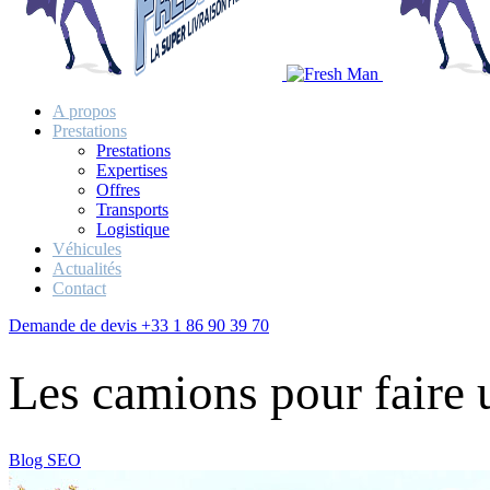
A propos
Prestations
Prestations
Expertises
Offres
Transports
Logistique
Véhicules
Actualités
Contact
Demande de devis
+33 1 86 90 39 70
Les camions pour faire u
Blog SEO