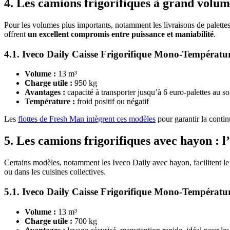
4. Les camions frigorifiques à grand volume
Pour les volumes plus importants, notamment les livraisons de palettes
offrent
un excellent compromis entre puissance et maniabilité
.
4.1. Iveco Daily Caisse Frigorifique Mono-Températu
Volume :
13 m³
Charge utile :
950 kg
Avantages :
capacité à transporter jusqu’à 6 euro-palettes au sol
Température :
froid positif ou négatif
Les
flottes de Fresh Man intègrent ces modèles
pour garantir la continu
5. Les camions frigorifiques avec hayon : l
Certains modèles, notamment les Iveco Daily avec hayon, facilitent l
ou dans les cuisines collectives.
5.1. Iveco Daily Caisse Frigorifique Mono-Températ
Volume :
13 m³
Charge utile :
700 kg