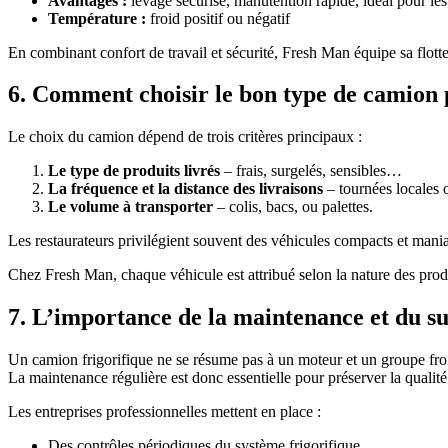
Avantages :
levage sécurisé, manutention rapide, idéal pour les
Température :
froid positif ou négatif
En combinant confort de travail et sécurité, Fresh Man équipe sa flotte 
6. Comment choisir le bon type de camion p
Le choix du camion dépend de trois critères principaux :
Le type de produits livrés
– frais, surgelés, sensibles…
La fréquence et la distance des livraisons
– tournées locales 
Le volume à transporter
– colis, bacs, ou palettes.
Les restaurateurs privilégient souvent des véhicules compacts et mania
Chez Fresh Man, chaque véhicule est attribué selon la nature des produi
7. L’importance de la maintenance et du su
Un camion frigorifique ne se résume pas à un moteur et un groupe froi
La maintenance régulière est donc essentielle pour préserver la qualité
Les entreprises professionnelles mettent en place :
Des contrôles périodiques du système frigorifique,