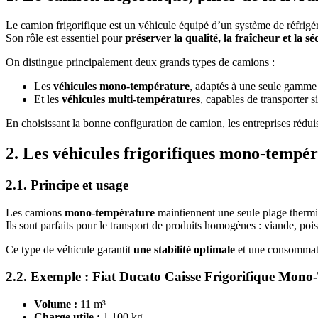
Le camion frigorifique est un véhicule équipé d’un système de réfrigér
Son rôle est essentiel pour
préserver la qualité, la fraîcheur et la s
On distingue principalement deux grands types de camions :
Les
véhicules mono-température
, adaptés à une seule gamme 
Et les
véhicules multi-températures
, capables de transporter 
En choisissant la bonne configuration de camion, les entreprises réduis
2. Les véhicules frigorifiques mono-tempé
2.1. Principe et usage
Les camions
mono-température
maintiennent une seule plage thermi
Ils sont parfaits pour le transport de produits homogènes : viande, poi
Ce type de véhicule garantit
une stabilité optimale
et une consommatio
2.2. Exemple : Fiat Ducato Caisse Frigorifique Mon
Volume :
11 m³
Charge utile :
1 100 kg